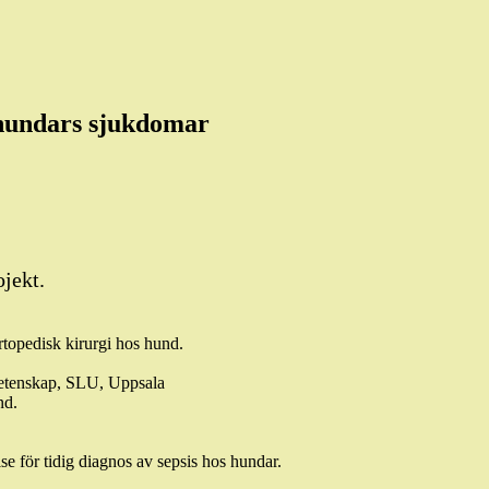
 hundars sjukdomar
ojekt.
 ortopedisk kirurgi hos hund.
ovetenskap, SLU, Uppsala
und.
se för tidig diagnos av sepsis hos hundar.