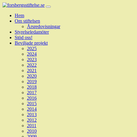
Hem
Om stiftelsen
Årsredovisningar
Styrelseledamöter
Stöd oss!
Beviljade projekt
2025
2024
2023
2022
2021
2020
2019
2018
2017
2016
2015
2014
2013
2012
2011
2010
2009