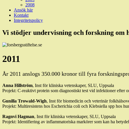
2008
Ansök här
Kontakt
Integritetspolicy
Vi stödjer undervisning och forskning om
2011
År 2011 anslogs 350.000 kronor till fyra forskningspr
Anna Hillström
, Inst för kliniska vetenskaper, SLU, Uppsala
Projekt: C-reaktivt protein som diagnostiskt test vid infektioner efter
Gunilla Trowald-Wigh
, Inst för biomedicin och veterinär folkhäls
Projekt: Multiresistens hos Escherichia coli och Klebsiella spp hos h
Ragnvi Hagman
, Inst för kliniska vetenskaper, SLU, Uppsala
Projekt: Identifiering av inflammatoriska markörer som kan ha betydel