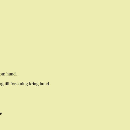
g om hund.
g till forskning kring hund.
se