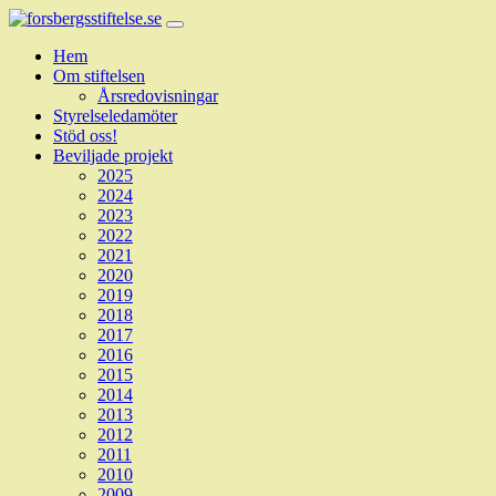
Hem
Om stiftelsen
Årsredovisningar
Styrelseledamöter
Stöd oss!
Beviljade projekt
2025
2024
2023
2022
2021
2020
2019
2018
2017
2016
2015
2014
2013
2012
2011
2010
2009