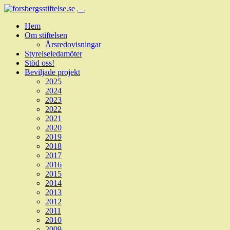
Hem
Om stiftelsen
Årsredovisningar
Styrelseledamöter
Stöd oss!
Beviljade projekt
2025
2024
2023
2022
2021
2020
2019
2018
2017
2016
2015
2014
2013
2012
2011
2010
2009