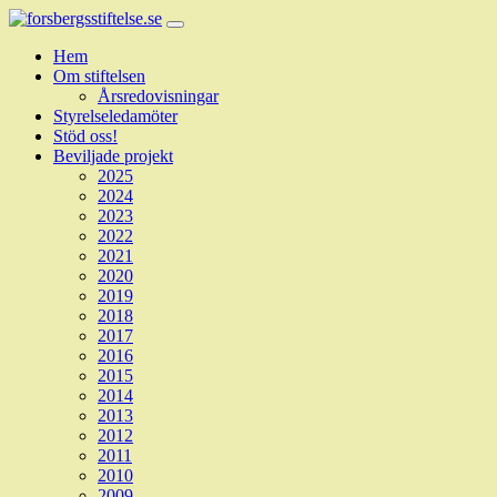
Hem
Om stiftelsen
Årsredovisningar
Styrelseledamöter
Stöd oss!
Beviljade projekt
2025
2024
2023
2022
2021
2020
2019
2018
2017
2016
2015
2014
2013
2012
2011
2010
2009